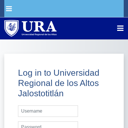
Skip to main content
SIDE PANEL
Log in to Universidad
Regional de los Altos
Jalostotitlán
Username
Password