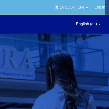
ENGLISH ‎(EN)‎
Log in
English ‎(en)‎